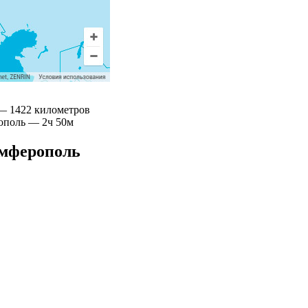
— 1422 километров
ополь — 2ч 50м
имферополь