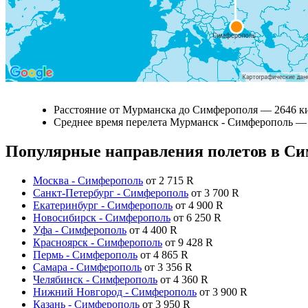
Расстояние от Мурманска до Симферополя — 2646 к
Среднее время перелета Мурманск - Симферополь —
Популярные направления полетов в С
Москва - Симферополь
от
2 715
R
Санкт-Петербург - Симферополь
от
3 700
R
Екатеринбург - Симферополь
от
4 900
R
Новосибирск - Симферополь
от
6 250
R
Уфа - Симферополь
от
4 400
R
Красноярск - Симферополь
от
9 428
R
Пермь - Симферополь
от
4 865
R
Самара - Симферополь
от
3 356
R
Челябинск - Симферополь
от
4 360
R
Нижний Новгород - Симферополь
от
3 900
R
Казань - Симферополь
от
3 950
R