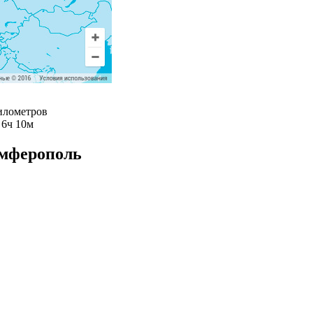
илометров
 6ч 10м
имферополь